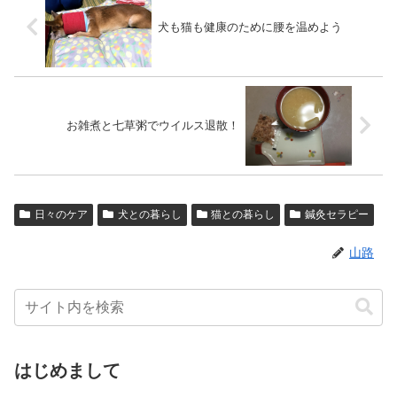
犬も猫も健康のために腰を温めよう
お雑煮と七草粥でウイルス退散！
日々のケア
犬との暮らし
猫との暮らし
鍼灸セラピー
山路
はじめまして