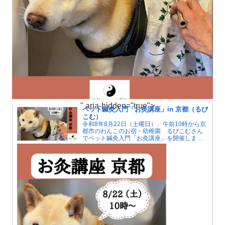
" aria-hidden="true">
ペット鍼灸入門「お灸講座」in 京都（るぴ
こむ）
令和8年8月22日（土曜日）、午前10時から京
都市のわんこのお宿・幼稚園 るぴこむさん
でペット鍼灸入門「お灸講座」を開催しま
す。夏はエアコンによる冷えで人もペットも
自律神経が傷みがちです。お灸で血行をよく
して冷えを解消しましょう。