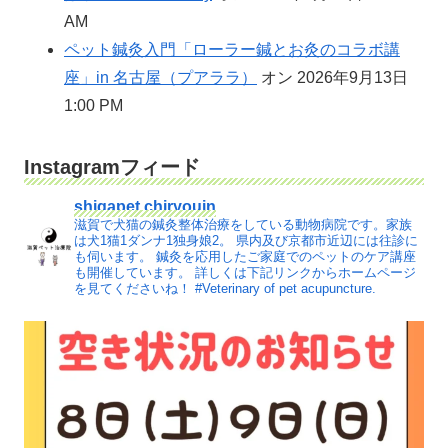
AM
ペット鍼灸入門「ローラー鍼とお灸のコラボ講
座」in 名古屋（プアララ）
オン 2026年9月13日
1:00 PM
Instagramフィード
shigapet.chiryouin
滋賀で犬猫の鍼灸整体治療をしている動物病院です。家族
は犬1猫1ダンナ1独身娘2。
県内及び京都市近辺には往診に
も伺います。
鍼灸を応用したご家庭でのペットのケア講座
も開催しています。
詳しくは下記リンクからホームページ
を見てくださいね！
#Veterinary of pet acupuncture.