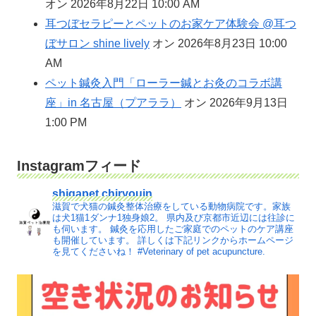
オン 2026年8月22日 10:00 AM
耳つぼセラピーとペットのお家ケア体験会 @耳つ
ぼサロン shine lively
オン 2026年8月23日 10:00
AM
ペット鍼灸入門「ローラー鍼とお灸のコラボ講
座」in 名古屋（プアララ）
オン 2026年9月13日
1:00 PM
Instagramフィード
shigapet.chiryouin
滋賀で犬猫の鍼灸整体治療をしている動物病院です。家族
は犬1猫1ダンナ1独身娘2。
県内及び京都市近辺には往診に
も伺います。
鍼灸を応用したご家庭でのペットのケア講座
も開催しています。
詳しくは下記リンクからホームページ
を見てくださいね！
#Veterinary of pet acupuncture.