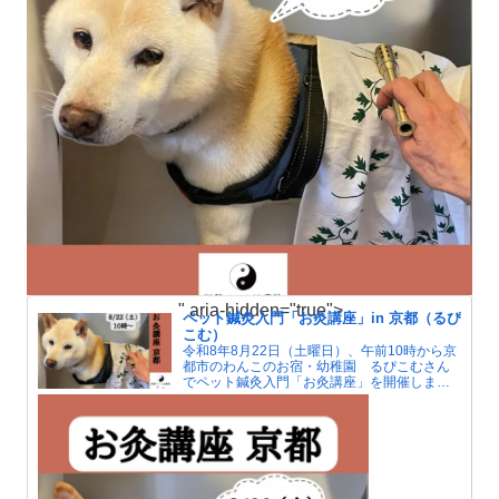
" aria-hidden="true">
ペット鍼灸入門「お灸講座」in 京都（るぴ
こむ）
令和8年8月22日（土曜日）、午前10時から京
都市のわんこのお宿・幼稚園 るぴこむさん
でペット鍼灸入門「お灸講座」を開催しま
す。夏はエアコンによる冷えで人もペットも
自律神経が傷みがちです。お灸で血行をよく
して冷えを解消しましょう。