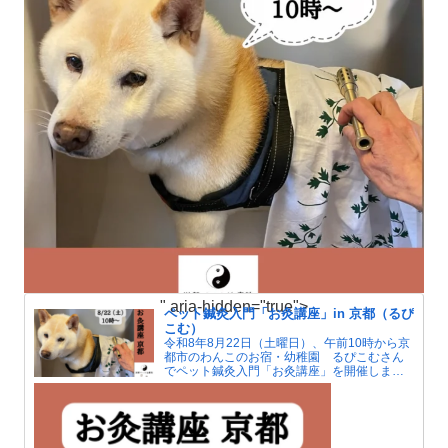
" aria-hidden="true">
ペット鍼灸入門「お灸講座」in 京都（るぴ
こむ）
令和8年8月22日（土曜日）、午前10時から京
都市のわんこのお宿・幼稚園 るぴこむさん
でペット鍼灸入門「お灸講座」を開催しま
す。夏はエアコンによる冷えで人もペットも
自律神経が傷みがちです。お灸で血行をよく
して冷えを解消しましょう。