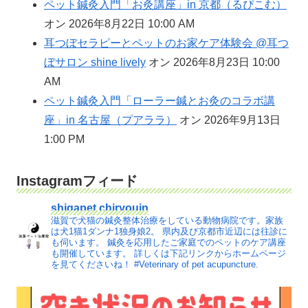
ペット鍼灸入門「お灸講座」in 京都（るぴこむ）
オン 2026年8月22日 10:00 AM
耳つぼセラピーとペットのお家ケア体験会 @耳つ
ぼサロン shine lively
オン 2026年8月23日 10:00
AM
ペット鍼灸入門「ローラー鍼とお灸のコラボ講
座」in 名古屋（プアララ）
オン 2026年9月13日
1:00 PM
Instagramフィード
shigapet.chiryouin
滋賀で犬猫の鍼灸整体治療をしている動物病院です。家族
は犬1猫1ダンナ1独身娘2。
県内及び京都市近辺には往診に
も伺います。
鍼灸を応用したご家庭でのペットのケア講座
も開催しています。
詳しくは下記リンクからホームページ
を見てくださいね！
#Veterinary of pet acupuncture.