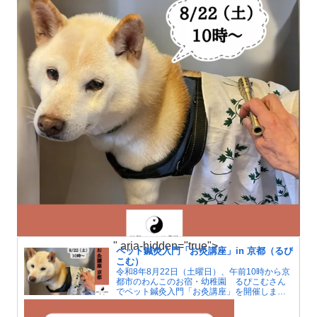
" aria-hidden="true">
ペット鍼灸入門「お灸講座」in 京都（るぴ
こむ）
令和8年8月22日（土曜日）、午前10時から京
都市のわんこのお宿・幼稚園 るぴこむさん
でペット鍼灸入門「お灸講座」を開催しま
す。夏はエアコンによる冷えで人もペットも
自律神経が傷みがちです。お灸で血行をよく