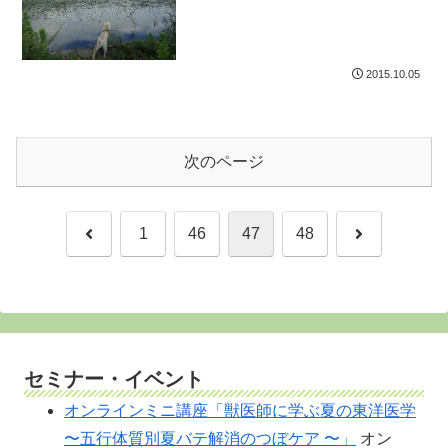
2015.10.05
次のページ
前
次
1
46
47
48
へ
へ
セミナー・イベント
オンラインミニ講座「獣医師に学ぶ夏の東洋医学
〜五行体質別夏バテ解消のつぼケア 〜」
オン