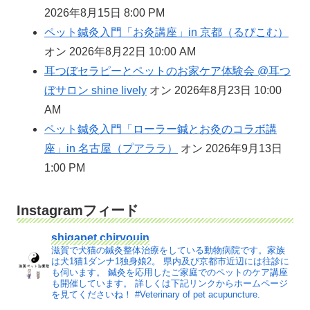
2026年8月15日 8:00 PM
ペット鍼灸入門「お灸講座」in 京都（るぴこむ）
オン 2026年8月22日 10:00 AM
耳つぼセラピーとペットのお家ケア体験会 @耳つ
ぼサロン shine lively
オン 2026年8月23日 10:00
AM
ペット鍼灸入門「ローラー鍼とお灸のコラボ講
座」in 名古屋（プアララ）
オン 2026年9月13日
1:00 PM
Instagramフィード
shigapet.chiryouin
滋賀で犬猫の鍼灸整体治療をしている動物病院です。家族
は犬1猫1ダンナ1独身娘2。
県内及び京都市近辺には往診に
も伺います。
鍼灸を応用したご家庭でのペットのケア講座
も開催しています。
詳しくは下記リンクからホームページ
を見てくださいね！
#Veterinary of pet acupuncture.