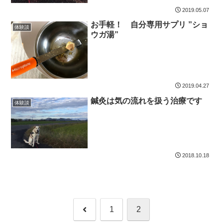
2019.05.07
お手軽！ 自分専用サプリ ”ショ
体験談
ウガ湯”
2019.04.27
鍼灸は気の流れを扱う治療です
体験談
2018.10.18
前
1
2