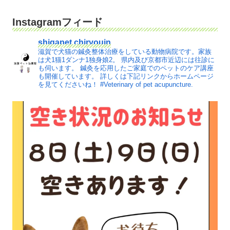
Instagramフィード
shigapet.chiryouin
滋賀で犬猫の鍼灸整体治療をしている動物病院です。家族
は犬1猫1ダンナ1独身娘2。
県内及び京都市近辺には往診に
も伺います。
鍼灸を応用したご家庭でのペットのケア講座
も開催しています。
詳しくは下記リンクからホームページ
を見てくださいね！
#Veterinary of pet acupuncture.