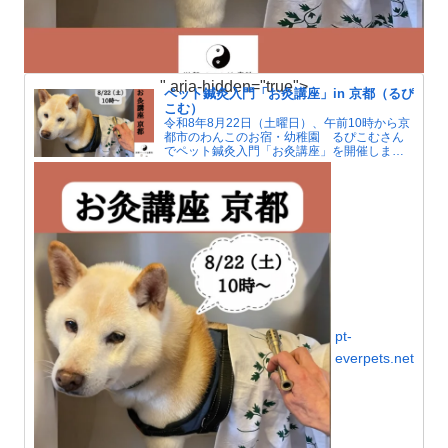
" aria-hidden="true">
ペット鍼灸入門「お灸講座」in 京都（るぴ
こむ）
令和8年8月22日（土曜日）、午前10時から京
都市のわんこのお宿・幼稚園 るぴこむさん
でペット鍼灸入門「お灸講座」を開催しま
す。夏はエアコンによる冷えで人もペットも
自律神経が傷みがちです。お灸で血行をよく
して冷えを解消しましょう。
pt-
everpets.net