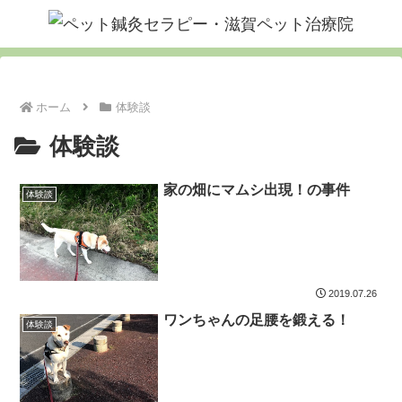
ホーム
体験談
体験談
家の畑にマムシ出現！の事件
体験談
2019.07.26
ワンちゃんの足腰を鍛える！
体験談