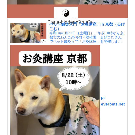
" aria-hidden="true">
ペット鍼灸入門「お灸講座」in 京都（るぴ
こむ）
令和8年8月22日（土曜日）、午前10時から京
都市のわんこのお宿・幼稚園 るぴこむさん
でペット鍼灸入門「お灸講座」を開催しま
す。夏はエアコンによる冷えで人もペットも
自律神経が傷みがちです。お灸で血行をよく
して冷えを解消しましょう。
pt-
everpets.net