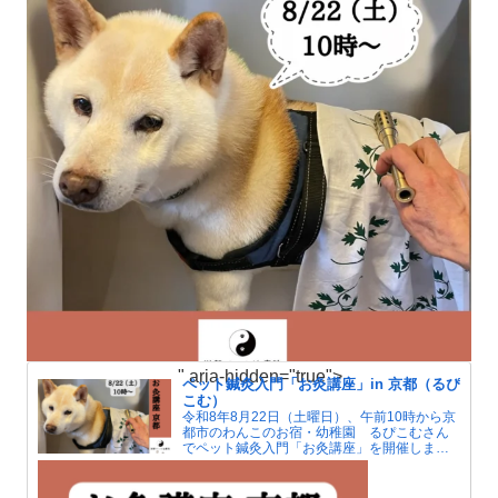
" aria-hidden="true">
ペット鍼灸入門「お灸講座」in 京都（るぴ
こむ）
令和8年8月22日（土曜日）、午前10時から京
都市のわんこのお宿・幼稚園 るぴこむさん
でペット鍼灸入門「お灸講座」を開催しま
す。夏はエアコンによる冷えで人もペットも
自律神経が傷みがちです。お灸で血行をよく
して冷えを解消しましょう。