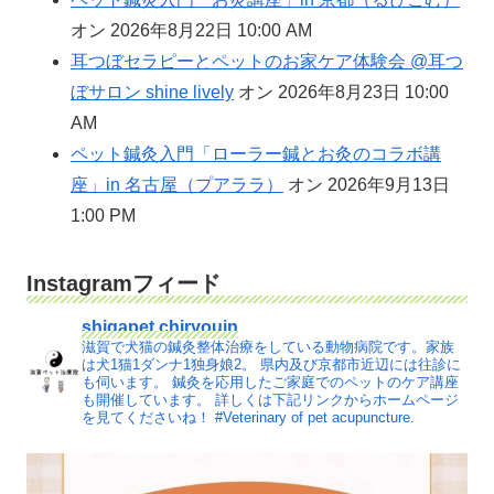
オン 2026年8月22日 10:00 AM
耳つぼセラピーとペットのお家ケア体験会 @耳つ
ぼサロン shine lively
オン 2026年8月23日 10:00
AM
ペット鍼灸入門「ローラー鍼とお灸のコラボ講
座」in 名古屋（プアララ）
オン 2026年9月13日
1:00 PM
Instagramフィード
shigapet.chiryouin
滋賀で犬猫の鍼灸整体治療をしている動物病院です。家族
は犬1猫1ダンナ1独身娘2。
県内及び京都市近辺には往診に
も伺います。
鍼灸を応用したご家庭でのペットのケア講座
も開催しています。
詳しくは下記リンクからホームページ
を見てくださいね！
#Veterinary of pet acupuncture.