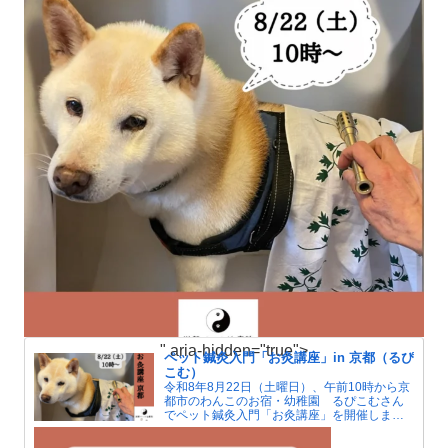
" aria-hidden="true">
ペット鍼灸入門「お灸講座」in 京都（るぴ
こむ）
令和8年8月22日（土曜日）、午前10時から京
都市のわんこのお宿・幼稚園 るぴこむさん
でペット鍼灸入門「お灸講座」を開催しま
す。夏はエアコンによる冷えで人もペットも
自律神経が傷みがちです。お灸で血行をよく