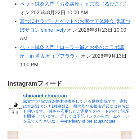
ペット鍼灸入門「お灸講座」in 京都（るぴこむ）
オン 2026年8月22日 10:00 AM
耳つぼセラピーとペットのお家ケア体験会 @耳つ
ぼサロン shine lively
オン 2026年8月23日 10:00
AM
ペット鍼灸入門「ローラー鍼とお灸のコラボ講
座」in 名古屋（プアララ）
オン 2026年9月13日
1:00 PM
Instagramフィード
shigapet.chiryouin
滋賀で犬猫の鍼灸整体治療をしている動物病院です。家族
は犬1猫1ダンナ1独身娘2。
県内及び京都市近辺には往診に
も伺います。
鍼灸を応用したご家庭でのペットのケア講座
も開催しています。
詳しくは下記リンクからホームページ
を見てくださいね！
#Veterinary of pet acupuncture.