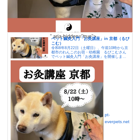
" aria-hidden="true">
ペット鍼灸入門「お灸講座」in 京都（るぴ
こむ）
令和8年8月22日（土曜日）、午前10時から京
都市のわんこのお宿・幼稚園 るぴこむさん
でペット鍼灸入門「お灸講座」を開催しま
す。夏はエアコンによる冷えで人もペットも
自律神経が傷みがちです。お灸で血行をよく
して冷えを解消しましょう。
pt-
everpets.net