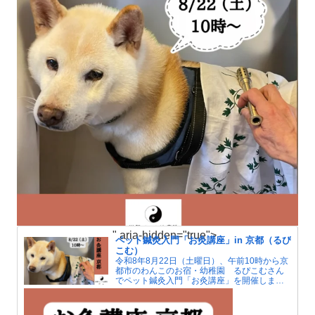
" aria-hidden="true">
ペット鍼灸入門「お灸講座」in 京都（るぴ
こむ）
令和8年8月22日（土曜日）、午前10時から京
都市のわんこのお宿・幼稚園 るぴこむさん
でペット鍼灸入門「お灸講座」を開催しま
す。夏はエアコンによる冷えで人もペットも
自律神経が傷みがちです。お灸で血行をよく
して冷えを解消しましょう。