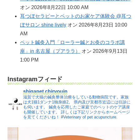
オン 2026年8月22日 10:00 AM
耳つぼセラピーとペットのお家ケア体験会 @耳つ
ぼサロン shine lively
オン 2026年8月23日 10:00
AM
ペット鍼灸入門「ローラー鍼とお灸のコラボ講
座」in 名古屋（プアララ）
オン 2026年9月13日
1:00 PM
Instagramフィード
shigapet.chiryouin
滋賀で犬猫の鍼灸整体治療をしている動物病院です。家族
は犬1猫1ダンナ1独身娘2。
県内及び京都市近辺には往診に
も伺います。
鍼灸を応用したご家庭でのペットのケア講座
も開催しています。
詳しくは下記リンクからホームページ
を見てくださいね！
#Veterinary of pet acupuncture.