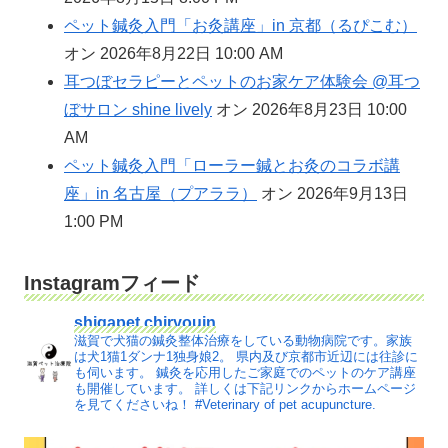
ペット鍼灸入門「お灸講座」in 京都（るぴこむ）
オン 2026年8月22日 10:00 AM
耳つぼセラピーとペットのお家ケア体験会 @耳つ
ぼサロン shine lively
オン 2026年8月23日 10:00
AM
ペット鍼灸入門「ローラー鍼とお灸のコラボ講
座」in 名古屋（プアララ）
オン 2026年9月13日
1:00 PM
Instagramフィード
shigapet.chiryouin
滋賀で犬猫の鍼灸整体治療をしている動物病院です。家族
は犬1猫1ダンナ1独身娘2。
県内及び京都市近辺には往診に
も伺います。
鍼灸を応用したご家庭でのペットのケア講座
も開催しています。
詳しくは下記リンクからホームページ
を見てくださいね！
#Veterinary of pet acupuncture.