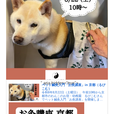
" aria-hidden="true">
ペット鍼灸入門「お灸講座」in 京都（るぴ
こむ）
令和8年8月22日（土曜日）、午前10時から京
都市のわんこのお宿・幼稚園 るぴこむさん
でペット鍼灸入門「お灸講座」を開催しま
す。夏はエアコンによる冷えで人もペットも
自律神経が傷みがちです。お灸で血行をよく
して冷えを解消しましょう。